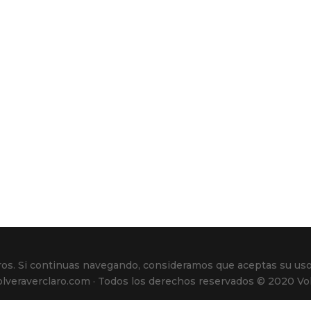
rceros. Si continuas navegando, consideramos que aceptas su 
Volveraverclaro.com · Todos los derechos reservados © 2020 Vol